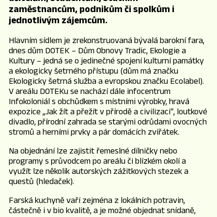
zaměstnancům, podnikům či spolkům i
jednotlivým zájemcům.
Hlavním sídlem je zrekonstruovaná bývalá barokní fara,
dnes dům DOTEK – Dům Obnovy Tradic, Ekologie a
Kultury – jedná se o jedinečné spojení kulturní památky
a ekologicky šetrného přístupu (dům má značku
Ekologicky šetrná služba a evropskou značku Ecolabel).
V areálu DOTEKu se nachází dále infocentrum
Infokoloniál s obchůdkem s místními výrobky, hravá
expozice „Jak žít a přežít v přírodě a civilizaci“, loutkové
divadlo, přírodní zahrada se starými odrůdami ovocných
stromů a herními prvky a pár domácích zvířátek.
Na objednání lze zajistit řemeslné dílničky nebo
programy s průvodcem po areálu či blízkém okolí a
využít lze několik autorských zážitkových stezek a
questů (hledaček).
Farská kuchyně vaří zejména z lokálních potravin,
částečně i v bio kvalitě, a je možné objednat snídaně,