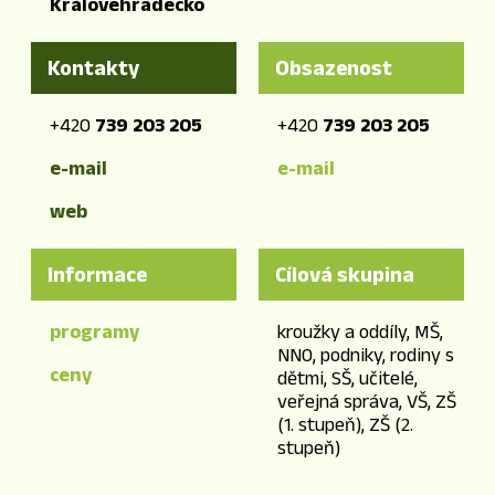
Královéhradecko
Kontakty
Obsazenost
+420
739 203 205
+420
739 203 205
e-mail
e-mail
web
Informace
Cílová skupina
programy
kroužky a oddíly, MŠ,
NNO, podniky, rodiny s
ceny
dětmi, SŠ, učitelé,
veřejná správa, VŠ, ZŠ
(1. stupeň), ZŠ (2.
stupeň)