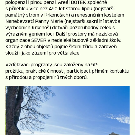
polopenzi i plnou penzi. Areál DOTEK společně
s přilehlou více než 450 let starou lípou (nejstarší
památný strom v Krkonoších) a renesančním kostelem
Nanebevzetí Panny Marie (nejstarší sakrální stavba
východních Krkonoš) dotváří pozoruhodný celek s
výrazným geniem loci. Další prostory má nezisková
organizace SEVER v nedaleké budově základní školy.
Každý z obou objektů pojme školní třídu a zároveň
slouží i jako zázemí pro větší akce.
Vzdělávací programy jsou založeny na 5P:
prožitku, praktické činnosti, participaci, přímém kontaktu
s přírodou a propojení různých oborů.