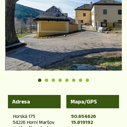
Adresa
Mapa/GPS
Horská 175
50.654626
54226 Horní Maršov
15.819192