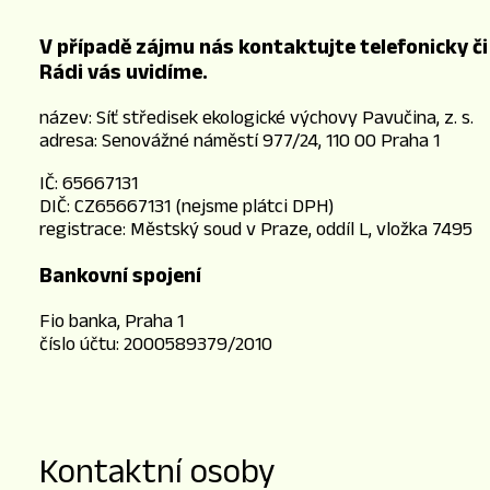
V případě zájmu nás kontaktujte telefonicky č
Rádi vás uvidíme.
název: Síť středisek ekologické výchovy Pavučina, z. s.
adresa: Senovážné náměstí 977/24, 110 00 Praha 1
IČ: 65667131
DIČ: CZ65667131 (nejsme plátci DPH)
registrace: Městský soud v Praze, oddíl L, vložka 7495
Bankovní spojení
Fio banka, Praha 1
číslo účtu: 2000589379/2010
Kontaktní osoby