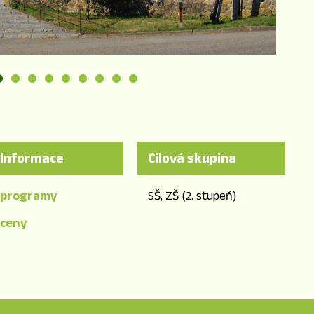
Informace
Cílová skupina
programy
SŠ, ZŠ (2. stupeň)
ceny