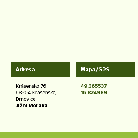
Adresa
Mapa/GPS
Krásensko 76
49.365537
68304 Krásensko,
16.824989
Drnovice
Jižní Morava