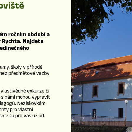
oviště
dém ročním období a
y Rychta. Najdete
jedinečného
my, školy v přírodě
, mezipředmětové vazby
 vlastivědné exkurze či
se s námi mohou vypravit
edagogů. Neziskovkám
hty pro vlastní
sme tu pro vás už od