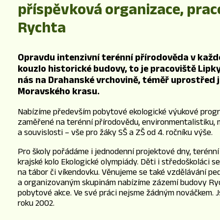
příspěvková organizace, prac
Rychta
Opravdu intenzivní terénní přírodověda v kaž
kouzlo historické budovy, to je pracoviště Lipk
nás na Drahanské vrchovině, téměř uprostřed 
Moravského krasu.
Nabízíme především pobytové ekologické výukové progra
zaměřené na terénní přírodovědu, environmentalistiku
a souvislosti – vše pro žáky SŠ a ZŠ od 4. ročníku výše.
Pro školy pořádáme i jednodenní projektové dny, terénní
krajské kolo Ekologické olympiády. Děti i středoškoláci 
na tábor či víkendovku. Věnujeme se také vzdělávání p
a organizovaným skupinám nabízíme zázemí budovy Ryc
pobytové akce. Ve své práci nejsme žádným nováčkem. J
roku 2002.