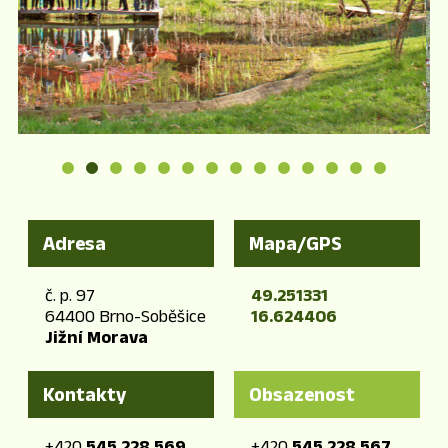
Adresa
Mapa/GPS
č. p. 97
49.251331
64400 Brno-Soběšice
16.624406
Jižní Morava
Kontakty
Obsazenost
+420
545 228 569
+420
545 228 567