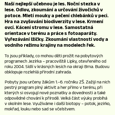
Naší nejlepší učebnou je les. Noční stezka v
lese. Odlov, zkoumání a určování živočichů v
potoce. Mletí mouky a pečení chlebánků v peci.
Hra na zvyšování biodiverzity v lese. Krmení
ovcí. Kácení stromu v lese. Samostatná
orientace v terénu a práce s fotoaparáty.
Vyřezávání lžičky. Zkoumání vlastností vody a
vodního režimu krajiny na modelech řek.
To jsou příklady, co mohou děti prožít na pobytových
programech Jezírka – pracoviště Lipky, otevřeného od
roku 2004. Sídlí v krásných lesích na okraji Brna. Budovu
obklopuje rozlehlá přírodní zahrada.
Pobyty jsou určeny žákům 1.–6. ročníku ZŠ. Zažijí na nich
pestrý program plný aktivit a her přímo v terénu, při
kterých si osvojují nové poznatky a dovednosti a také
odpovědné chování k přírodě. Velká část výuky probíhá
v okolním lese. Využíváme i další biotopy – potok, jezírko,
mokřad, louku nebo sad se včelstvem.