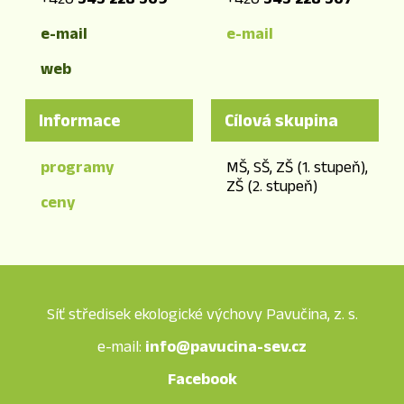
e-mail
e-mail
web
Informace
Cílová skupina
programy
MŠ, SŠ, ZŠ (1. stupeň),
ZŠ (2. stupeň)
ceny
Síť středisek ekologické výchovy Pavučina, z. s.
e-mail:
info@pavucina-sev.cz
Facebook