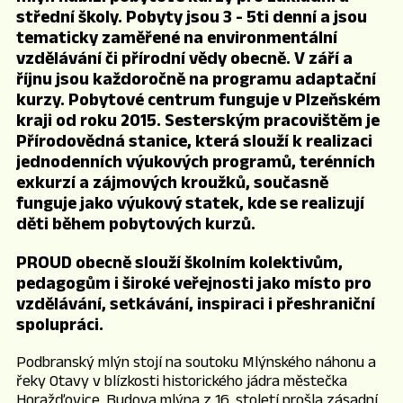
střední školy. Pobyty jsou 3 - 5ti denní a jsou
tematicky zaměřené na environmentální
vzdělávání či přírodní vědy obecně. V září a
říjnu jsou každoročně na programu adaptační
kurzy. Pobytové centrum funguje v Plzeňském
kraji od roku 2015. Sesterským pracovištěm je
Přírodovědná stanice, která slouží k realizaci
jednodenních výukových programů, terénních
exkurzí a zájmových kroužků, současně
funguje jako výukový statek, kde se realizují
děti během pobytových kurzů.
PROUD obecně slouží školním kolektivům,
pedagogům i široké veřejnosti jako místo pro
vzdělávání, setkávání, inspiraci i přeshraniční
spolupráci.
Podbranský mlýn stojí na soutoku Mlýnského náhonu a
řeky Otavy v blízkosti historického jádra městečka
Horažďovice. Budova mlýna z 16. století prošla zásadní