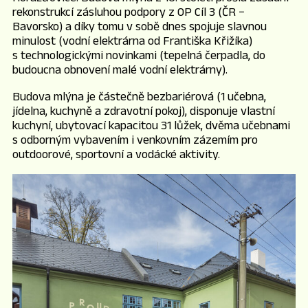
rekonstrukcí zásluhou podpory z OP Cíl 3 (ČR −
Bavorsko) a díky tomu v sobě dnes spojuje slavnou
minulost (vodní elektrárna od Františka Křižíka)
s technologickými novinkami (tepelná čerpadla, do
budoucna obnovení malé vodní elektrárny).
Budova mlýna je částečně bezbariérová (1 učebna,
jídelna, kuchyně a zdravotní pokoj), disponuje vlastní
kuchyní, ubytovací kapacitou 31 lůžek, dvěma učebnami
s odborným vybavením i venkovním zázemím pro
outdoorové, sportovní a vodácké aktivity.