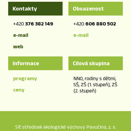
Kontakty
Obsazenost
+420
376 382 149
+420
606 880 502
e-mail
e-mail
web
Informace
Cílová skupina
programy
NNO, rodiny s dětmi,
SŠ, ZŠ (1. stupeň), ZŠ
ceny
(2. stupeň)
Síť středisek ekologické výchovy Pavučina, z. s.