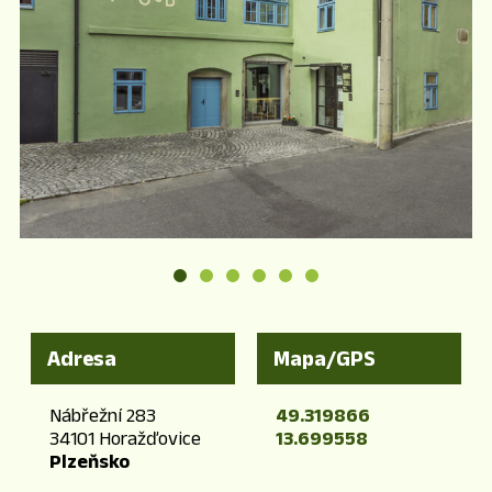
Adresa
Mapa/GPS
Nábřežní 283
49.319866
34101 Horažďovice
13.699558
Plzeňsko