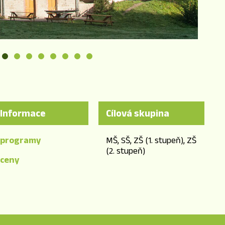
Informace
Cílová skupina
programy
MŠ, SŠ, ZŠ (1. stupeň), ZŠ
(2. stupeň)
ceny