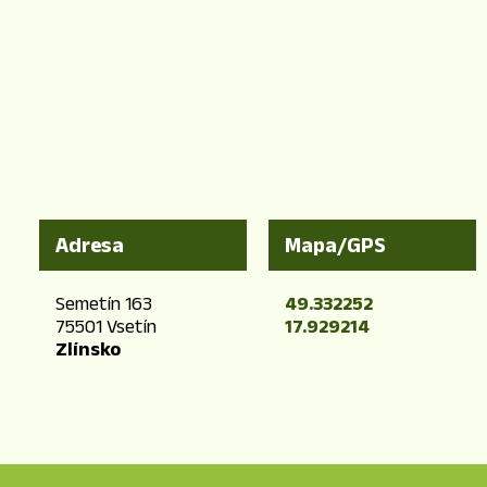
Adresa
Mapa/GPS
Semetín 163
49.332252
75501 Vsetín
17.929214
Zlínsko