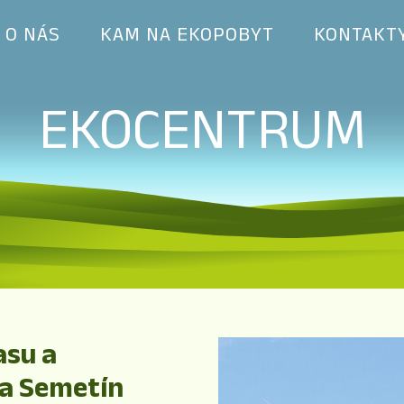
O NÁS
KAM NA EKOPOBYT
KONTAKT
EKOCENTRUM
asu a
ka Semetín