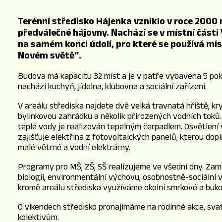
Terénní středisko Hájenka vzniklo v roce 2000 
předválečné hájovny. Nachází se v místní části
na samém konci údolí, pro které se používá mí
Novém světě“.
Budova má kapacitu 32 míst a je v patře vybavena 5 poko
nachází kuchyň, jídelna, klubovna a sociální zařízení.
V areálu střediska najdete dvě velká travnatá hřiště, kry
bylinkovou zahrádku a několik přirozených vodních toků
teplé vody je realizován tepelným čerpadlem. Osvětlení
zajišťuje elektřina z fotovoltaických panelů, kterou dop
malé větrné a vodní elektrárny.
Programy pro MŠ, ZŠ, SŠ realizujeme ve všední dny. Zam
biologii, environmentální výchovu, osobnostně-sociáln
kromě areálu střediska využíváme okolní smrkové a buko
O víkendech středisko pronajímáme na rodinné akce, sv
kolektivům.