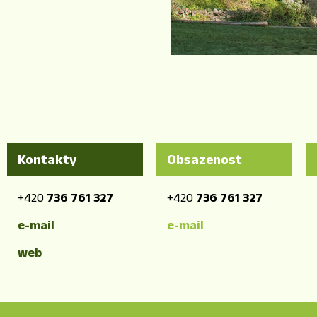
Kontakty
Obsazenost
+420
736 761 327
+420
736 761 327
e-mail
e-mail
web